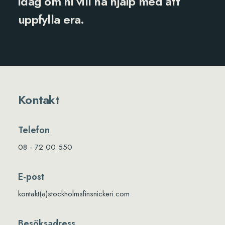
idag
om ni vill ha hjälp med att
uppfylla era.
Kontakt
Telefon
08 - 72 00 550
E-post
kontakt(a)stockholmsfinsnickeri.com
Besöksadress